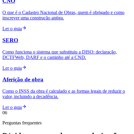
CNO
O que é o Cadastro Nacional de Obras, quem é obrigado e como
inscrever uma construção antiga.
Ler o guia
SERO
Como funciona o sistema que substituiu a DISO: declaração,
DCTFWeb, DARF e o caminho até a CND.
Ler o guia
Aferição de obra
Como o INSS da obra é calculado e as formas legais de reduzir o
valor, incluindo a decadência.
Ler o guia
06
Perguntas frequentes