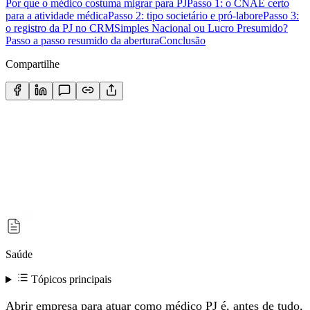
Por que o médico costuma migrar para PJ
Passo 1: o CNAE certo
para a atividade médica
Passo 2: tipo societário e pró-labore
Passo 3:
o registro da PJ no CRM
Simples Nacional ou Lucro Presumido?
Passo a passo resumido da abertura
Conclusão
Compartilhe
Saúde
Tópicos principais
Abrir empresa para atuar como médico PJ é, antes de tudo,